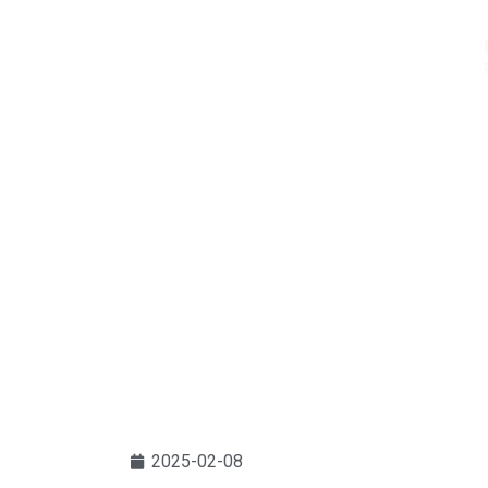
絵画造形教室
2025-02-08